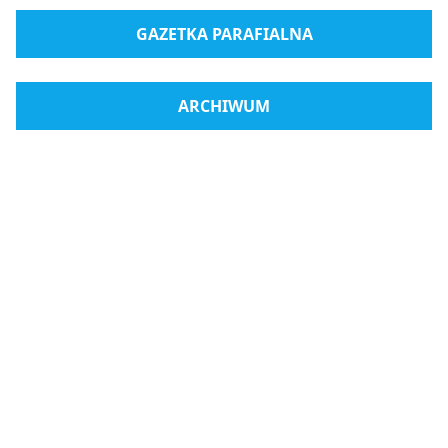
GAZETKA PARAFIALNA
ARCHIWUM
Radio Medjugorje
Sklep internetowy