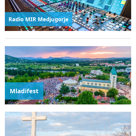
Radio MIR Medjugorje
Mladifest