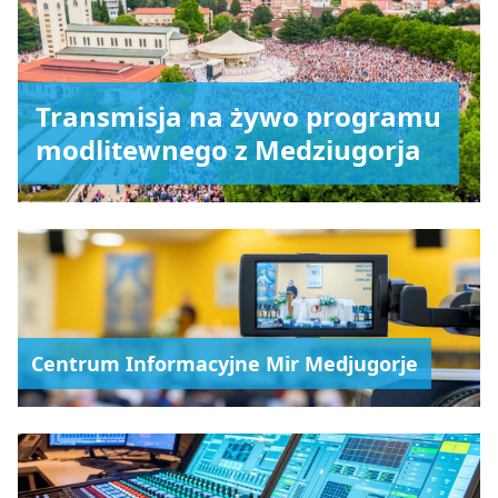
Transmisja na żywo programu
modlitewnego z Medziugorja
Centrum Informacyjne Mir Medjugorje