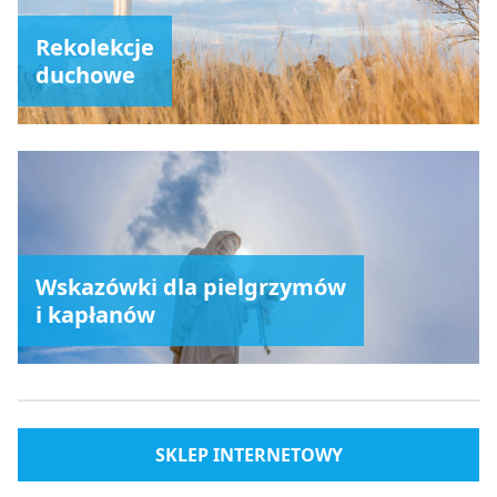
Rekolekcje
duchowe
Wskazówki dla pielgrzymów
i kapłanów
SKLEP INTERNETOWY