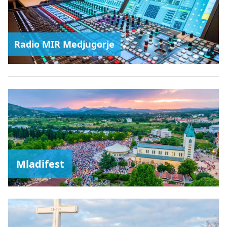
Radio MIR Medjugorje
Mladifest