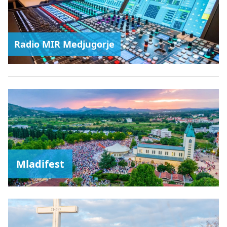
Radio MIR Medjugorje
Mladifest