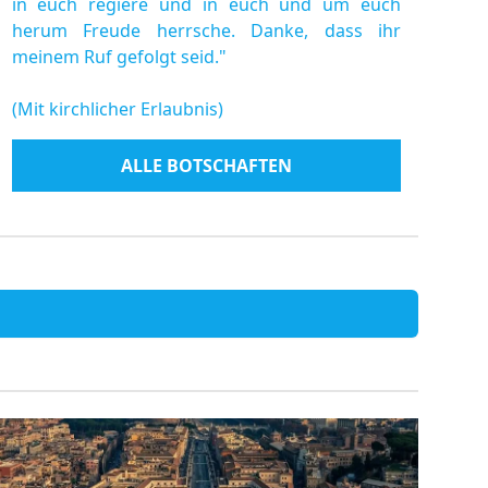
in euch regiere und in euch und um euch
herum Freude herrsche. Danke, dass ihr
meinem Ruf gefolgt seid."
(Mit kirchlicher Erlaubnis)
ALLE BOTSCHAFTEN