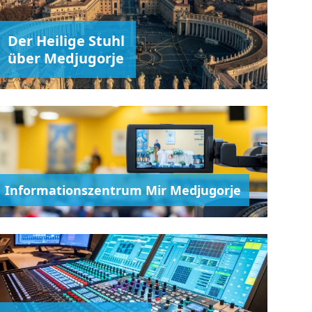
Der Heilige Stuhl
über Medjugorje
Informationszentrum Mir Medjugorje