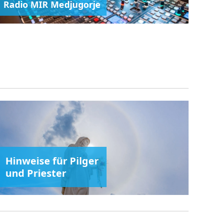
Radio MIR Medjugorje
Hinweise für Pilger
und Priester