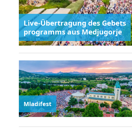
Live-Übertragung des Gebets
programms aus Medjugorje
Mladifest