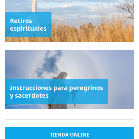
Retiros
espirituales
Instrucciones para peregrinos
y sacerdotes
TIENDA ONLINE