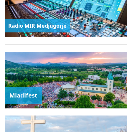
Radio MIR Medjugorje
Mladifest