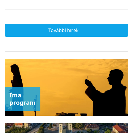
További hírek
Ima
program