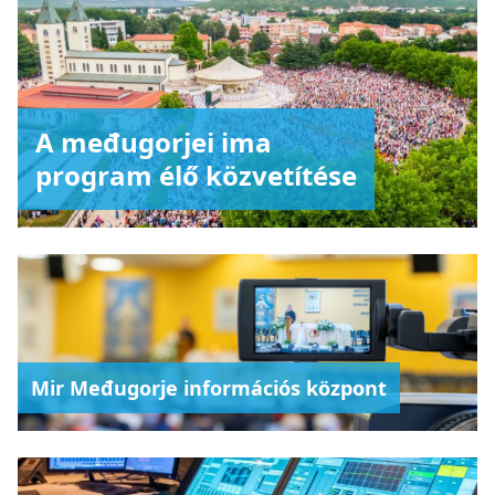
A međugorjei ima
program élő közvetítése
Mir Međugorje információs központ