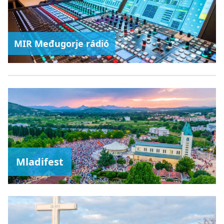
MIR Međugorje rádió
Mladifest