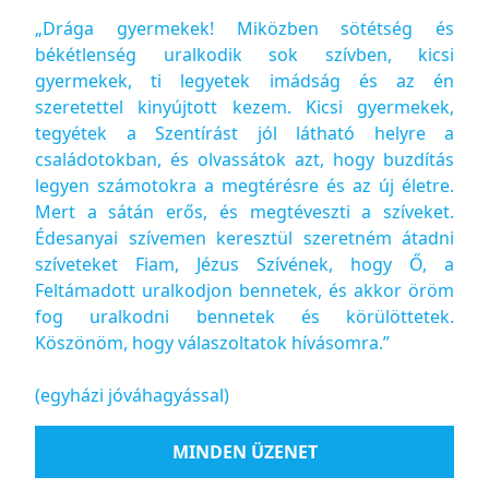
„Drága gyermekek! Miközben sötétség és
békétlenség uralkodik sok szívben, kicsi
gyermekek, ti legyetek imádság és az én
szeretettel kinyújtott kezem. Kicsi gyermekek,
tegyétek a Szentírást jól látható helyre a
családotokban, és olvassátok azt, hogy buzdítás
legyen számotokra a megtérésre és az új életre.
Mert a sátán erős, és megtéveszti a szíveket.
Édesanyai szívemen keresztül szeretném átadni
szíveteket Fiam, Jézus Szívének, hogy Ő, a
Feltámadott uralkodjon bennetek, és akkor öröm
fog uralkodni bennetek és körülöttetek.
Köszönöm, hogy válaszoltatok hívásomra.”
(egyházi jóváhagyással)
MINDEN ÜZENET