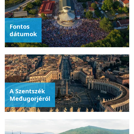
Fontos
dátumok
A Szentszék
Međugorjéról