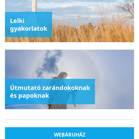
Lelki
gyakorlatok
Útmutató zarándokoknak
és papoknak
WEBÁRUHÁZ