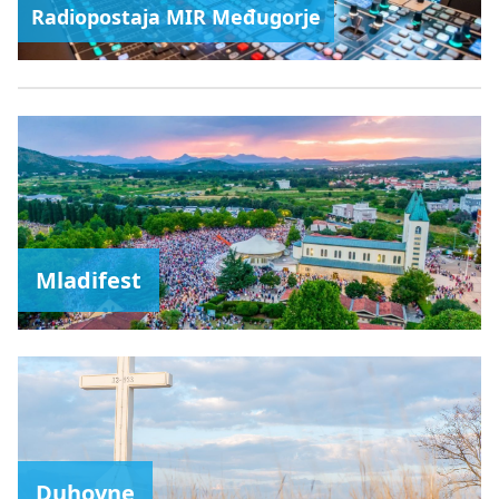
Radiopostaja MIR Međugorje
Mladifest
Duhovne