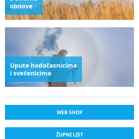
obnove
Upute hodočasnicima
i svećenicima
WEB SHOP
ŽUPNI LIST