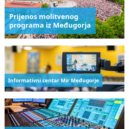
Prijenos molitvenog
programa iz Međugorja
Informativni centar Mir Međugorje