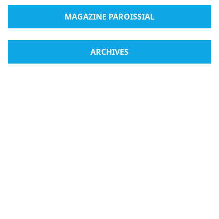
MAGAZINE PAROISSIAL
ARCHIVES
Radio Medjugorje
Boutique en ligne