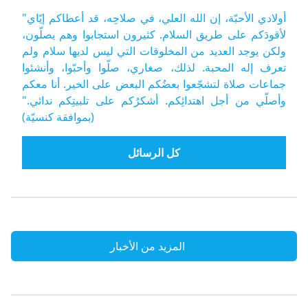
"أولادي الأحبّة، إن الله العلي، في صلاحِه، قد أعطاكم إيّاي
لأقودَكم على طريق السلام. كثيرون استجابوا وهم يصلّون،
ولكن يوجد العديد من المخلوقات التي ليس لديها سلام ولم
تعرف إله المحبة. لذلك، صغاري، صلّوا وأحبّوا، وأنشئوا
جماعات صلاة لتشجّعوا بعضُكم البعض على الخير. أنا معكم
وأصلّي من أجل اهتدائِكم. أشكرُكم على تلبيتِكم ندائي."
(بموافقة كنسيّة)
كل الرسائل
المزيد من الأخبار