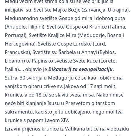
Među većim svetištima koja su se već priključila
inicijativi su: Svetište Majke Božje (Zarvancja, Ukrajina),
Međunarodno svetište Gospe od mira i dobrog puta
(Antipolo, Filipini), Svetište Gospe od Krunice (Fatima,
Portugal), Svetište Kraljice Mira (Međugorje, Bosna i
Hercegovina), Svetište Gospe Lurdske (Lurd,
Francuska), Svetište sv. Šarbela u Annayi (Byblos,
Libanon) te Papinsko svetište Svete kuće (Loreto,
Italija)…, objavio je
Dikasterij za evangelizaciju
.
Sutra, 30 svibnja u Međugorju će se kao i obično na
vanjskom oltaru crkve sv. Jakova od 17 sati moliti
krunica, a od 18 će se slaviti sveta misa. Nakon mise
neće biti klanjanje Isusu u Presvetom oltarskom
sakramentu, kao što je to uobičajeno, nego molitva
krunice s papom Lavom XIV.
Izravni prijenos krunice iz Vatikana bit će na videozidu