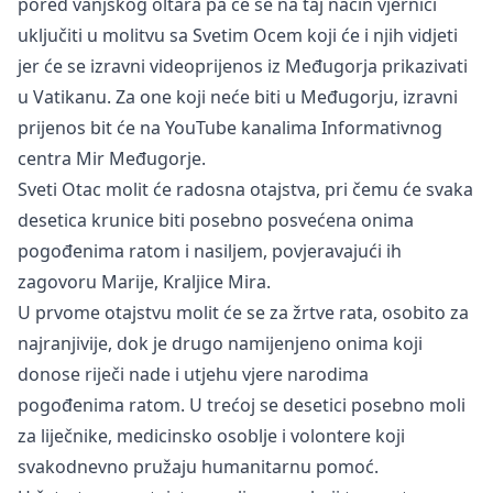
pored vanjskog oltara pa će se na taj način vjernici
uključiti u molitvu sa Svetim Ocem koji će i njih vidjeti
jer će se izravni videoprijenos iz Međugorja prikazivati
u Vatikanu. Za one koji neće biti u Međugorju, izravni
prijenos bit će na YouTube kanalima Informativnog
centra Mir Međugorje.
Sveti Otac molit će radosna otajstva, pri čemu će svaka
desetica krunice biti posebno posvećena onima
pogođenima ratom i nasiljem, povjeravajući ih
zagovoru Marije, Kraljice Mira.
U prvome otajstvu molit će se za žrtve rata, osobito za
najranjivije, dok je drugo namijenjeno onima koji
donose riječi nade i utjehu vjere narodima
pogođenima ratom. U trećoj se desetici posebno moli
za liječnike, medicinsko osoblje i volontere koji
svakodnevno pružaju humanitarnu pomoć.